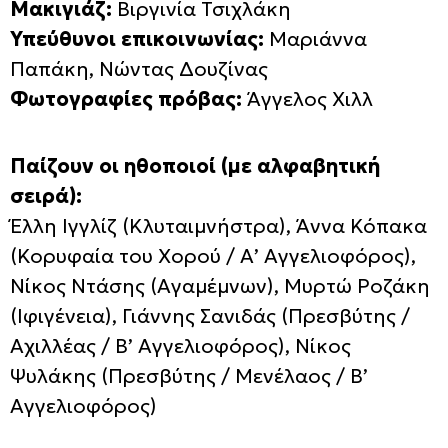
Μακιγιάζ:
Βιργινία Τσιχλάκη
Υπεύθυνοι επικοινωνίας:
Μαριάννα
Παπάκη, Νώντας Δουζίνας
Φωτογραφίες πρόβας:
Άγγελος Χιλλ
Παίζουν οι ηθοποιοί (με αλφαβητική
σειρά):
Έλλη Ιγγλίζ (Κλυταιμνήστρα), Άννα Κόπακα
(Κορυφαία του Χορού / Α’ Αγγελιοφόρος),
Νίκος Ντάσης (Αγαμέμνων), Μυρτώ Ροζάκη
(Ιφιγένεια), Γιάννης Σανιδάς (Πρεσβύτης /
Αχιλλέας / Β’ Αγγελιοφόρος), Νίκος
Ψυλάκης (Πρεσβύτης / Μενέλαος / Β’
Αγγελιοφόρος)