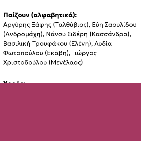
Παίζουν (αλφαβητικά):
Αργύρης Ξάφης (Ταλθύβιος), Εύη Σαουλίδου
(Ανδρομάχη), Νάνσυ Σιδέρη (Κασσάνδρα),
Βασιλική Τρουφάκου (Ελένη), Λυδία
Φωτοπούλου (Εκάβη), Γιώργος
Χριστοδούλου (Μενέλαος)
Χορός:
Μύριαμ Σοφία Αρτζανίδου, Μαρία
Δαχλύθρα, Ελένη Δημοπούλου, Νίκος
Κυπαρίσσης, Ειρήνη Κουρούβανη,
Λωξάνδρα Λούκας, Λυγερή Μητροπούλου,
Θεανώ Παπαβασιλείου, Κατερίνα
Παπανδρέου, Νίκη Πεταλά, Χρύσα