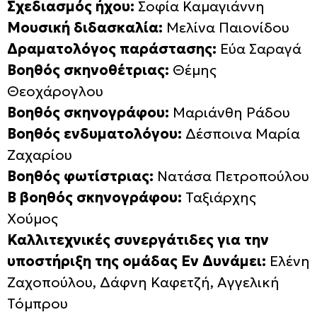
Σχεδιασμός ήχου:
Σοφία Καμαγιάννη
Μουσική διδασκαλία:
Μελίνα Παιονίδου
Δραματολόγος παράστασης:
Εύα Σαραγά
Βοηθός σκηνοθέτριας:
Θέμης
Θεοχάρογλου
Βοηθός σκηνογράφου:
Μαριάνθη Ράδου
Βοηθός ενδυματολόγου:
Δέσποινα Μαρία
Ζαχαρίου
Βοηθός φωτίστριας:
Νατάσα Πετροπούλου
Β΄ βοηθός σκηνογράφου:
Ταξιάρχης
Χούμος
Καλλιτεχνικές συνεργάτιδες για την
υποστήριξη της ομάδας Εν Δυνάμει:
Ελένη
Ζαχοπούλου, Δάφνη Καφετζή, Αγγελική
Τόμπρου