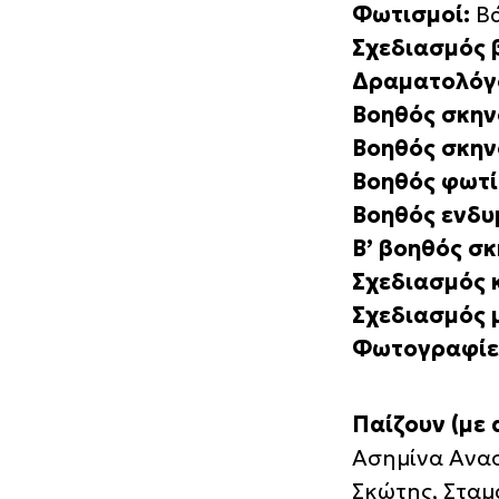
Φωτισμοί:
Βά
Σχεδιασμός β
Δραματολόγ
Βοηθός σκην
Βοηθός σκη
Βοηθός φωτί
Βοηθός ενδυ
Β’ βοηθός σκ
Σχεδιασμός
Σχεδιασμός 
Φωτογραφίε
Παίζουν (με 
Ασημίνα Ανασ
Σκώτης, Σταμ