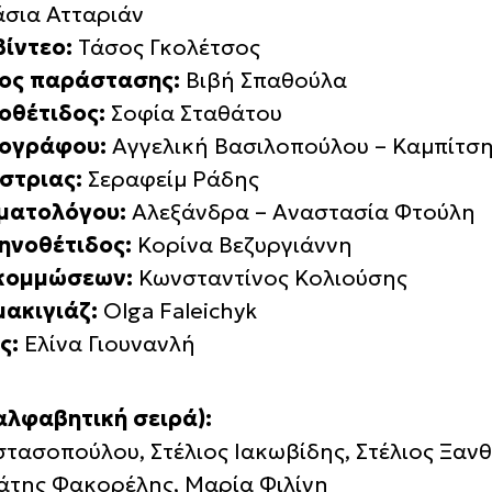
σια Ατταριάν
ίντεο:
Τάσος Γκολέτσος
ος παράστασης:
Βιβή Σπαθούλα
οθέτιδος:
Σοφία Σταθάτου
νογράφου:
Αγγελική Βασιλοπούλου – Καμπίτσ
στριας:
Σεραφείμ Ράδης
ματολόγου:
Αλεξάνδρα – Αναστασία Φτούλη
ηνοθέτιδος:
Κορίνα Βεζυργιάννη
 κομμώσεων:
Κωνσταντίνος Κολιούσης
μακιγιάζ:
Olga Faleichyk
ς:
Ελίνα Γιουνανλή
αλφαβητική σειρά):
τασοπούλου, Στέλιος Ιακωβίδης, Στέλιος Ξαν
άτης Φακορέλης, Μαρία Φιλίνη