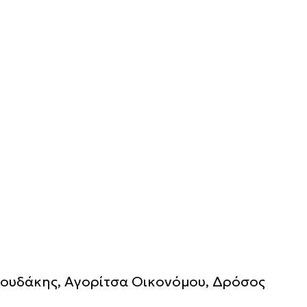
η
θουδάκης, Αγορίτσα Οικονόμου, Δρόσος