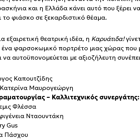
ασκήνια και η Ελλάδα κάνει αυτό που ξέρει να
ι το φιάσκο σε ξεκαρδιστικό θέαμα.
α εξαιρετική θεατρική ιδέα, η
Καρυάτιδα!
γίνε
 ένα φαρσοκωμικό πορτρέτο μιας χώρας που μπ
ι να αυτοϋπονομεύεται με αξιοζήλευτη συνέπε
ργος Καπουτζίδης
Κατερίνα Μαυρογεώργη
ραματουργίας – Καλλιτεχνικός συνεργάτης:
εμις Φλέσσα
φιγένεια Νταουντάκη
ry Gus
α Πάσχου